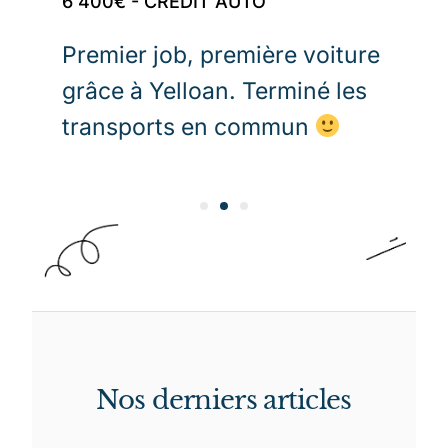
6 400€ - CRÉDIT AUTO
1
Premier job, première voiture
J
grâce à Yelloan. Terminé les
i
.
transports en commun
e
Y
Nos derniers articles