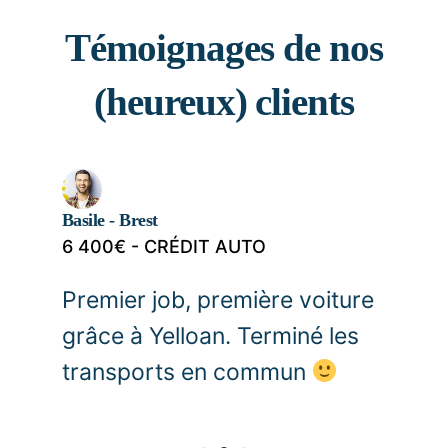
Témoignages de nos
(heureux) clients
Basile - Brest
C
6 400€ - CRÉDIT AUTO
1
Premier job, première voiture
J
grâce à Yelloan. Terminé les
i
transports en commun
e
Y