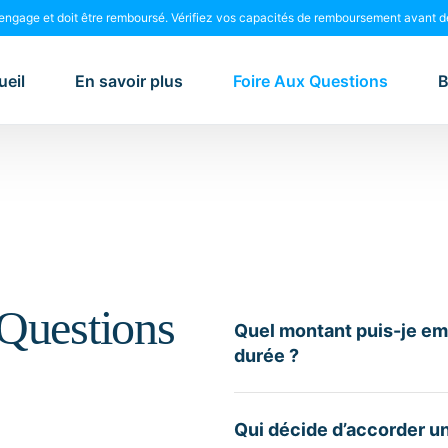
 engage et doit être remboursé. Vérifiez vos capacités de remboursement avant d
ueil
En savoir plus
Foire Aux Questions
B
Questions
Quel montant puis-je emp
durée ?
Qui décide d’accorder un