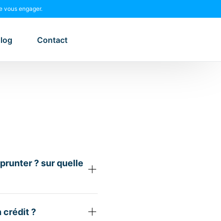
e vous engager.
log
Contact
runter ? sur quelle
 crédit ?