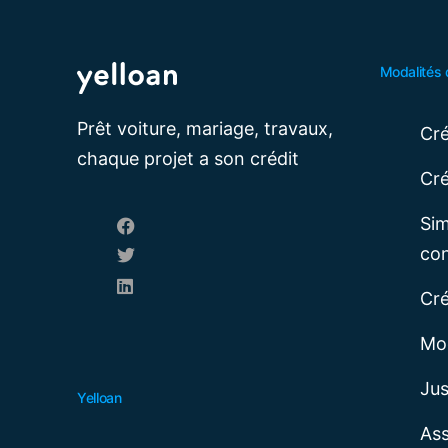
Modalités 
Prêt voiture, mariage, travaux,
Cré
chaque projet a son crédit
Cr
Sim
co
Cré
Mod
Jus
Yelloan
Ass